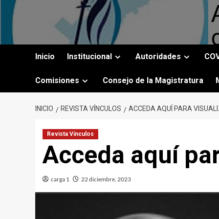
Saltar
al
contenido
Inicio
Institucional
Autoridades
COV
Comisiones
Consejo de la Magistratura
INICIO
REVISTA VÍNCULOS
ACCEDA AQUÍ PARA VISUALIZ
Revista Vínculos
Acceda aquí para
carga 1
22 diciembre, 2023