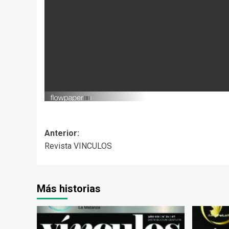
Navegación
Anterior:
Revista VINCULOS
de
entradas
Más historias