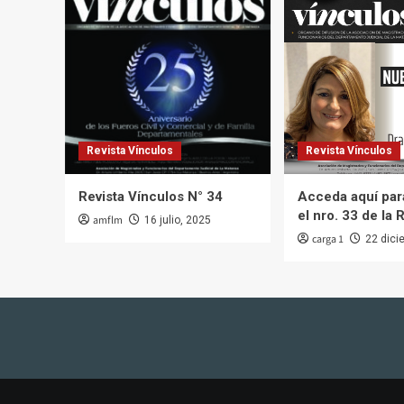
Revista Vínculos
Revista Vínculos
Revista Vínculos N° 34
Acceda aquí para
el nro. 33 de la 
amflm
16 julio, 2025
carga 1
22 dici