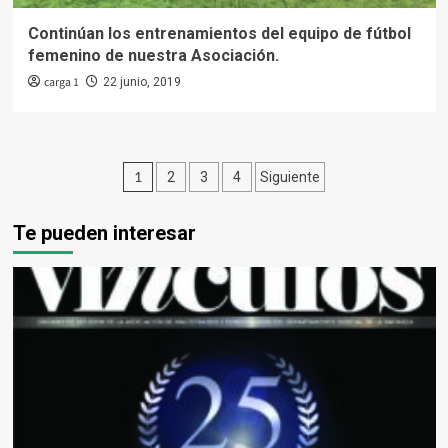
Continúan los entrenamientos del equipo de fútbol
femenino de nuestra Asociación.
carga 1
22 junio, 2019
Paginación
1
2
3
4
Siguiente
de
Te pueden interesar
entradas