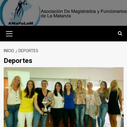
Saltar
al
contenido
Menú
primario
INICIO
DEPORTES
Deportes