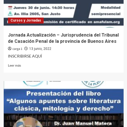
Cursos y Jornadas
Jornada Actualización – Jurisprudencia del Tribunal
de Casación Penal de la provincia de Buenos Aires
carga 1
13 junio, 2022
INSCRIBIRSE AQUÍ
Leer
Leer más
más
sobre
Jornada
Actualización
–
Jurisprudencia
del
Tribunal
de
Casación
Penal