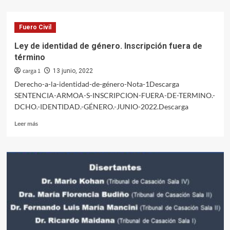
sobre
Primer
encuentro
Fuero Civil
de
Funcionarios
Ley de identidad de género. Inscripción fuera de
y
término
Funcionarias
con
carga 1
13 junio, 2022
el
Derecho-a-la-identidad-de-género-Nota-1Descarga
Dr.
SENTENCIA-ARMOA-S-INSCRIPCION-FUERA-DE-TERMINO.-
Daniel
DCHO.-IDENTIDAD.-GÉNERO.-JUNIO-2022.Descarga
Fernando
Soria
Leer
Leer más
más
sobre
Ley
de
identidad
de
género.
Inscripción
fuera
de
término