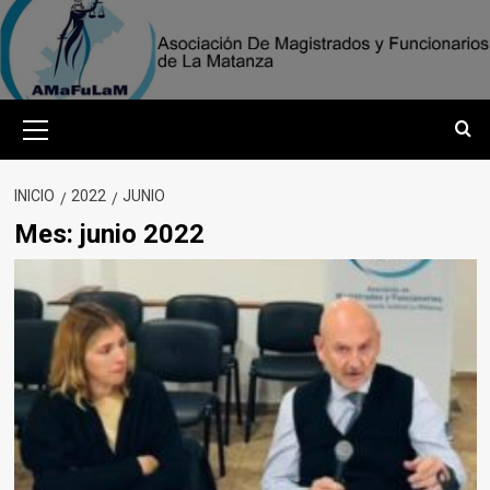
Saltar
al
contenido
Menú
primario
INICIO
2022
JUNIO
Mes:
junio 2022