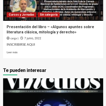
de
la
provincia
Cursos y Jornadas
Sin categoría
de
Buenos
Aires
Presentación del libro – «Algunos apuntes sobre
literatura clásica, mitología y derecho»
carga 1
7 junio, 2022
INSCRIBIRSE AQUI
Leer
Leer más
más
sobre
Presentación
Te pueden interesar
del
libro
–
«Algunos
apuntes
sobre
literatura
clásica,
mitología