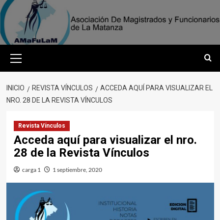
Saltar
al
contenido
Menú
primario
INICIO
REVISTA VÍNCULOS
ACCEDA AQUÍ PARA VISUALIZAR EL
NRO. 28 DE LA REVISTA VÍNCULOS
Revista Vínculos
Acceda aquí para visualizar el nro.
28 de la Revista Vínculos
carga 1
1 septiembre, 2020