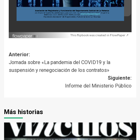
This flipbook was created in FlowPaper ↗
Navegación
Anterior:
Jornada sobre «La pandemia del COVID19 y la
de
suspensión y renegociación de los contratos»
entradas
Siguiente:
Informe del Ministerio Público
Más historias